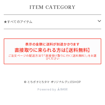
ITEM CATEGORY
★すべてのアイテム
迷子札・ストラップ
表示の金額に送料が別途かかります
直接取りに来られる方は【送料無料】
キーホルダー
ご注文ページの配送方法で「直接受け取りに行く（送料無料）」をお選
びください
名刺
額装パネル・スタンド
© とちポチとちタマ オリジナルグッズSHOP
Powered by
額装クリスタル
うちの子ぬいぐるみ（クッション）